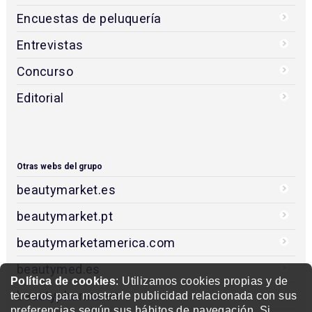
Encuestas de peluquería
Entrevistas
Concurso
Editorial
Otras webs del grupo
beautymarket.es
beautymarket.pt
beautymarketamerica.com
beautymed.es
Política de cookies
: Utilizamos cookies propias y de
beautypharma.es
terceros para mostrarle publicidad relacionada con sus
preferencias según sus hábitos de navegación. Si