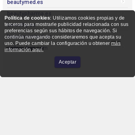
beautymed.es
beautypharma.es
Política de cookies
: Utilizamos cookies propias y de
bewellty.es
terceros para mostrarle publicidad relacionada con sus
preferencias según sus hábitos de navegación. Si
beautycontact.es
continúa navegando consideraremos que acepta su
uso. Puede cambiar la configuración u obtener
más
gallery-hair.com
información aquí.
Aceptar
beautymarket.es
Copyright © 2004-2026 BeautyMarket S.L.