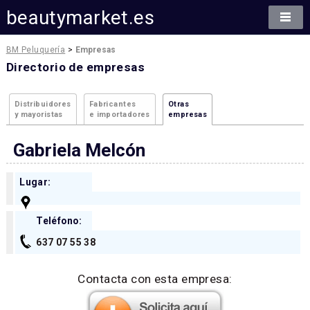
beautymarket.es
BM Peluquería
>
Empresas
Directorio de empresas
Distribuidores
Fabricantes
Otras
y mayoristas
e importadores
empresas
Gabriela Melcón
Lugar:
Teléfono:
637 07 55 38
Contacta con esta empresa: