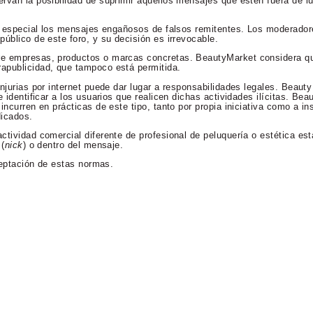
rvan la posibilidad de suprimir aquellos mensajes que estén fuera de lu
en especial los mensajes engañosos de falsos remitentes. Los moderador
úblico de este foro, y su decisión es irrevocable.
re empresas, productos o marcas concretas. BeautyMarket considera qu
apublicidad, que tampoco está permitida.
njurias por internet puede dar lugar a responsabilidades legales. Beaut
 identificar a los usuarios que realicen dichas actividades ilícitas. Bea
incurren en prácticas de este tipo, tanto por propia iniciativa como a in
dicados.
ctividad comercial diferente de profesional de peluquería o estética es
 (
nick
) o dentro del mensaje.
aceptación de estas normas.