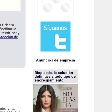
n fichero
acilitar la
rectificar y
otección de
Anuncios de empresa
Bioplastia, la solución
definitiva a todo tipo de
encrespamiento
rios y las