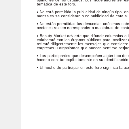
opiniones de los usuarios. Los moderadores se rese
temática de este foro.
• No está permitida la publicidad de ningún tipo, 
mensajes se consideran o no publicidad de cara al p
• No están permitidas las denuncias anónimas sob
acciones suelen corresponder a maniobras de contr
• Beauty Market advierte que difundir calumnias o i
colaborará con los órganos públicos para localizar e
retirará diligentemente los mensajes que considere 
empresas u organismos que puedan sentirse perju
• Los participantes que desempeñen algún tipo de a
hacerlo constar explícitamente en su identificación
• El hecho de participar en este foro significa la 