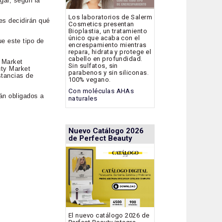
gar, según la
Los laboratorios de Salerm
es decidirán qué
Cosmetics presentan
Bioplastia, un tratamiento
único que acaba con el
e este tipo de
encrespamiento mientras
repara, hidrata y protege el
cabello en profundidad.
y Market
Sin sulfatos, sin
uty Market
parabenos y sin siliconas.
stancias de
100% vegano.
Con moléculas AHAs
tán obligados a
naturales
Nuevo Catálogo 2026
de Perfect Beauty
El nuevo catálogo 2026 de