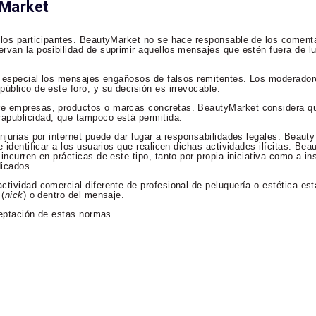
yMarket
 los participantes. BeautyMarket no se hace responsable de los comenta
rvan la posibilidad de suprimir aquellos mensajes que estén fuera de lu
en especial los mensajes engañosos de falsos remitentes. Los moderador
úblico de este foro, y su decisión es irrevocable.
re empresas, productos o marcas concretas. BeautyMarket considera qu
apublicidad, que tampoco está permitida.
njurias por internet puede dar lugar a responsabilidades legales. Beaut
 identificar a los usuarios que realicen dichas actividades ilícitas. Bea
incurren en prácticas de este tipo, tanto por propia iniciativa como a in
dicados.
ctividad comercial diferente de profesional de peluquería o estética es
 (
nick
) o dentro del mensaje.
aceptación de estas normas.