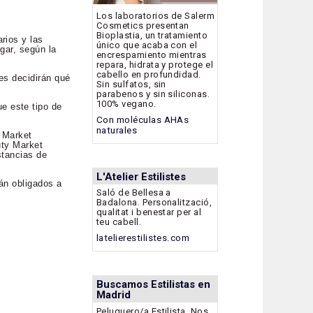
Los laboratorios de Salerm
Cosmetics presentan
Bioplastia, un tratamiento
rios y las
único que acaba con el
gar, según la
encrespamiento mientras
repara, hidrata y protege el
cabello en profundidad.
es decidirán qué
Sin sulfatos, sin
parabenos y sin siliconas.
100% vegano.
e este tipo de
Con moléculas AHAs
naturales
y Market
uty Market
stancias de
L'Atelier Estilistes
tán obligados a
Saló de Bellesa a
Badalona. Personalització,
qualitat i benestar per al
teu cabell.
latelierestilistes.com
Buscamos Estilistas en
Madrid
Peluquero/a Estilista. Nos