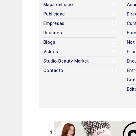
Mapa del sitio
Anun
Publicidad
Dire
Empresas
Cur
Usuarios
For
Blogs
Noti
Videos
Prod
Studio Beauty Market
Encu
Contacto
Entr
Con
Edit