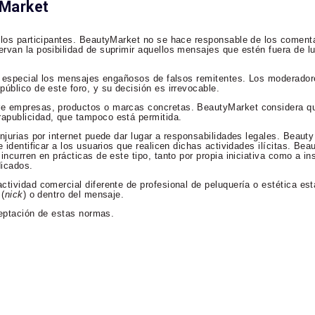
yMarket
 los participantes. BeautyMarket no se hace responsable de los comenta
rvan la posibilidad de suprimir aquellos mensajes que estén fuera de lu
en especial los mensajes engañosos de falsos remitentes. Los moderador
úblico de este foro, y su decisión es irrevocable.
re empresas, productos o marcas concretas. BeautyMarket considera qu
apublicidad, que tampoco está permitida.
njurias por internet puede dar lugar a responsabilidades legales. Beaut
 identificar a los usuarios que realicen dichas actividades ilícitas. Bea
incurren en prácticas de este tipo, tanto por propia iniciativa como a in
dicados.
ctividad comercial diferente de profesional de peluquería o estética es
 (
nick
) o dentro del mensaje.
aceptación de estas normas.