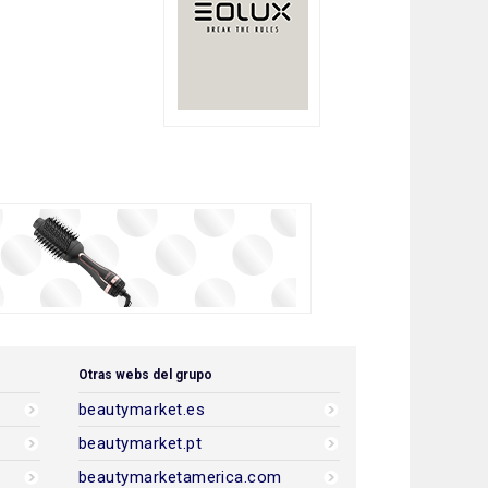
Otras webs del grupo
beautymarket.es
beautymarket.pt
beautymarketamerica.com