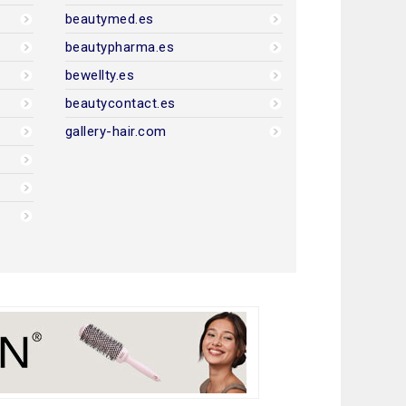
beautymed.es
beautypharma.es
bewellty.es
beautycontact.es
gallery-hair.com