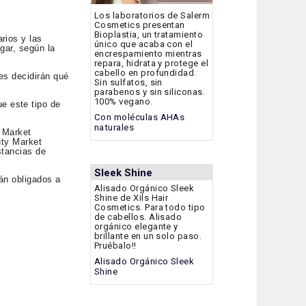
Los laboratorios de Salerm
Cosmetics presentan
Bioplastia, un tratamiento
rios y las
único que acaba con el
gar, según la
encrespamiento mientras
repara, hidrata y protege el
cabello en profundidad.
es decidirán qué
Sin sulfatos, sin
parabenos y sin siliconas.
100% vegano.
e este tipo de
Con moléculas AHAs
naturales
y Market
uty Market
stancias de
Sleek Shine
tán obligados a
Alisado Orgánico Sleek
Shine de Xils Hair
Cosmetics. Para todo tipo
de cabellos. Alisado
orgánico elegante y
brillante en un solo paso.
Pruébalo!!
Alisado Orgánico Sleek
Shine