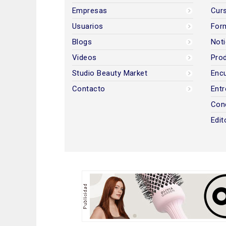
Empresas
Cur
Usuarios
For
Blogs
Noti
Videos
Prod
Studio Beauty Market
Encu
Contacto
Entr
Con
Edit