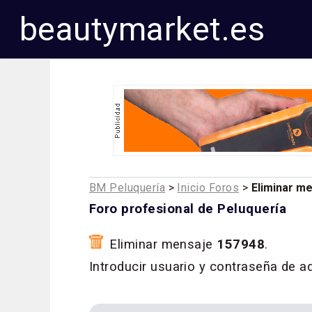
beautymarket.es
BM Peluquería
>
Inicio Foros
>
Eliminar m
Foro profesional de Peluquería
Eliminar mensaje
157948
.
Introducir usuario y contraseña de a