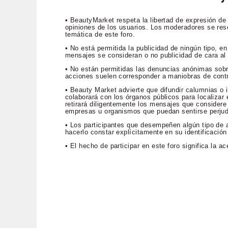
• BeautyMarket respeta la libertad de expresión de
opiniones de los usuarios. Los moderadores se rese
temática de este foro.
• No está permitida la publicidad de ningún tipo, 
mensajes se consideran o no publicidad de cara al p
• No están permitidas las denuncias anónimas sob
acciones suelen corresponder a maniobras de contr
• Beauty Market advierte que difundir calumnias o i
colaborará con los órganos públicos para localizar e
retirará diligentemente los mensajes que considere 
empresas u organismos que puedan sentirse perju
• Los participantes que desempeñen algún tipo de a
hacerlo constar explícitamente en su identificación
• El hecho de participar en este foro significa la 