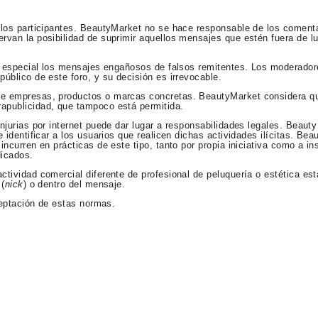
 los participantes. BeautyMarket no se hace responsable de los comenta
rvan la posibilidad de suprimir aquellos mensajes que estén fuera de lu
en especial los mensajes engañosos de falsos remitentes. Los moderador
úblico de este foro, y su decisión es irrevocable.
re empresas, productos o marcas concretas. BeautyMarket considera qu
apublicidad, que tampoco está permitida.
njurias por internet puede dar lugar a responsabilidades legales. Beaut
 identificar a los usuarios que realicen dichas actividades ilícitas. Bea
incurren en prácticas de este tipo, tanto por propia iniciativa como a in
dicados.
ctividad comercial diferente de profesional de peluquería o estética es
 (
nick
) o dentro del mensaje.
aceptación de estas normas.