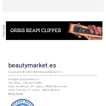
beautymarket.es
Copyright © 2004-2026 BeautyMarket S.L.
info@beautymarket.es
Tel./Wsp.: +34 661913286
Calle de Avinyó, 29 - bajos. 08002 Barcelona
Calle Fortuny, 51 - bajos. 28010 Madrid
Aviso legal