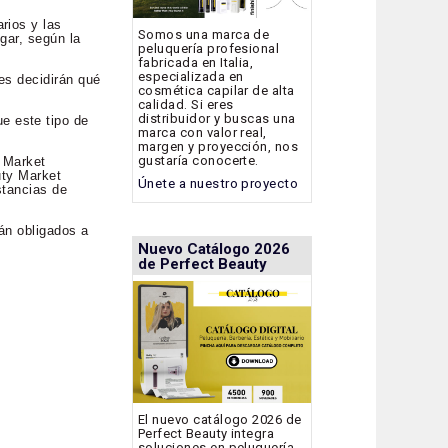
rios y las
Somos una marca de
gar, según la
peluquería profesional
fabricada en Italia,
especializada en
es decidirán qué
cosmética capilar de alta
calidad. Si eres
distribuidor y buscas una
e este tipo de
marca con valor real,
margen y proyección, nos
gustaría conocerte.
y Market
uty Market
Únete a nuestro proyecto
stancias de
tán obligados a
Nuevo Catálogo 2026
de Perfect Beauty
El nuevo catálogo 2026 de
Perfect Beauty integra
soluciones en peluquería,