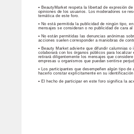
• BeautyMarket respeta la libertad de expresión de
opiniones de los usuarios. Los moderadores se rese
temática de este foro.
• No está permitida la publicidad de ningún tipo, 
mensajes se consideran o no publicidad de cara al p
• No están permitidas las denuncias anónimas sob
acciones suelen corresponder a maniobras de contr
• Beauty Market advierte que difundir calumnias o i
colaborará con los órganos públicos para localizar e
retirará diligentemente los mensajes que considere 
empresas u organismos que puedan sentirse perju
• Los participantes que desempeñen algún tipo de a
hacerlo constar explícitamente en su identificación
• El hecho de participar en este foro significa la 