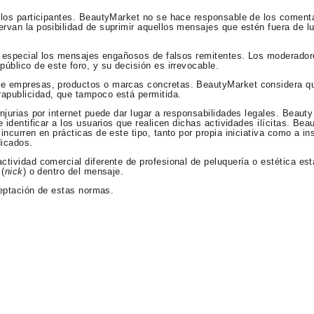
 los participantes. BeautyMarket no se hace responsable de los comenta
rvan la posibilidad de suprimir aquellos mensajes que estén fuera de lu
en especial los mensajes engañosos de falsos remitentes. Los moderador
úblico de este foro, y su decisión es irrevocable.
re empresas, productos o marcas concretas. BeautyMarket considera qu
apublicidad, que tampoco está permitida.
njurias por internet puede dar lugar a responsabilidades legales. Beaut
 identificar a los usuarios que realicen dichas actividades ilícitas. Bea
incurren en prácticas de este tipo, tanto por propia iniciativa como a in
dicados.
ctividad comercial diferente de profesional de peluquería o estética es
 (
nick
) o dentro del mensaje.
aceptación de estas normas.