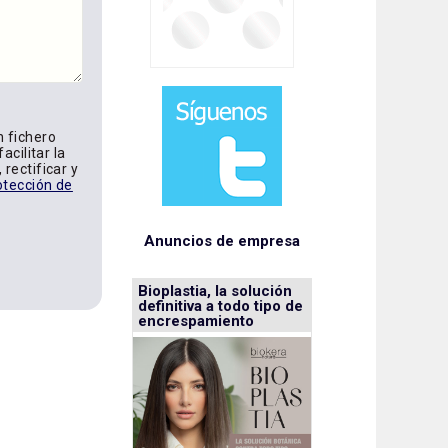
n fichero
acilitar la
rectificar y
otección de
Anuncios de empresa
Bioplastia, la solución
definitiva a todo tipo de
encrespamiento