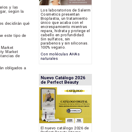
rios y las
Los laboratorios de Salerm
gar, según la
Cosmetics presentan
Bioplastia, un tratamiento
único que acaba con el
es decidirán qué
encrespamiento mientras
repara, hidrata y protege el
cabello en profundidad.
e este tipo de
Sin sulfatos, sin
parabenos y sin siliconas.
100% vegano.
y Market
uty Market
Con moléculas AHAs
stancias de
naturales
tán obligados a
Nuevo Catálogo 2026
de Perfect Beauty
El nuevo catálogo 2026 de