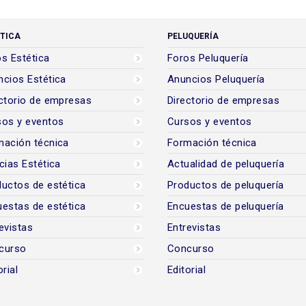
TICA
PELUQUERÍA
s Estética
Foros Peluquería
cios Estética
Anuncios Peluquería
ctorio de empresas
Directorio de empresas
sos y eventos
Cursos y eventos
mación técnica
Formación técnica
cias Estética
Actualidad de peluquería
uctos de estética
Productos de peluquería
estas de estética
Encuestas de peluquería
evistas
Entrevistas
curso
Concurso
orial
Editorial