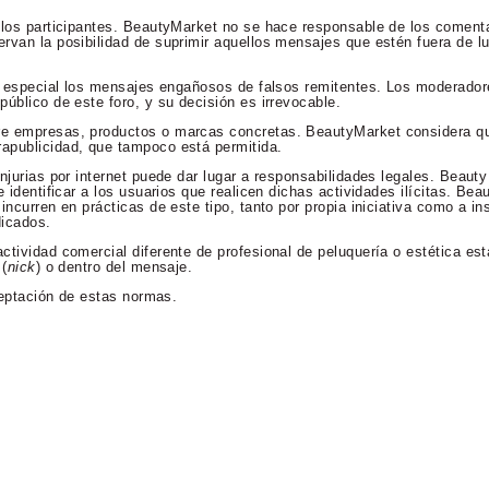
 los participantes. BeautyMarket no se hace responsable de los comenta
rvan la posibilidad de suprimir aquellos mensajes que estén fuera de lu
en especial los mensajes engañosos de falsos remitentes. Los moderador
úblico de este foro, y su decisión es irrevocable.
re empresas, productos o marcas concretas. BeautyMarket considera qu
apublicidad, que tampoco está permitida.
njurias por internet puede dar lugar a responsabilidades legales. Beaut
 identificar a los usuarios que realicen dichas actividades ilícitas. Bea
incurren en prácticas de este tipo, tanto por propia iniciativa como a in
dicados.
ctividad comercial diferente de profesional de peluquería o estética es
 (
nick
) o dentro del mensaje.
aceptación de estas normas.