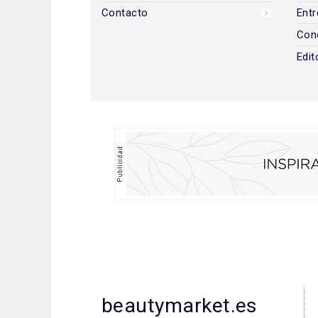
Contacto
Entr
Con
Edit
beautymarket.es