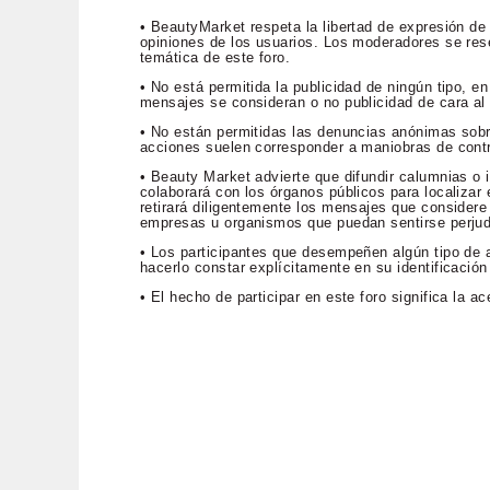
• BeautyMarket respeta la libertad de expresión de
opiniones de los usuarios. Los moderadores se rese
temática de este foro.
• No está permitida la publicidad de ningún tipo, 
mensajes se consideran o no publicidad de cara al p
• No están permitidas las denuncias anónimas sob
acciones suelen corresponder a maniobras de contr
• Beauty Market advierte que difundir calumnias o i
colaborará con los órganos públicos para localizar e
retirará diligentemente los mensajes que considere 
empresas u organismos que puedan sentirse perju
• Los participantes que desempeñen algún tipo de a
hacerlo constar explícitamente en su identificación
• El hecho de participar en este foro significa la 