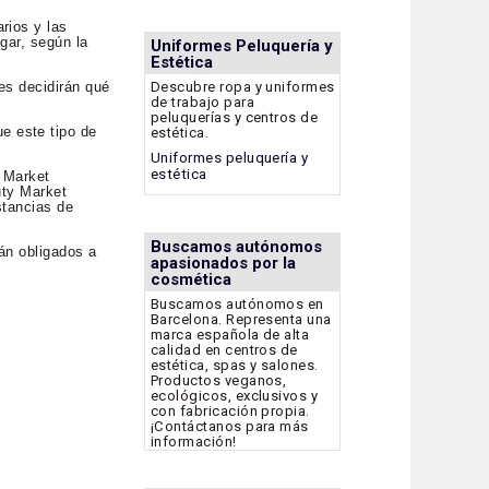
rios y las
gar, según la
Uniformes Peluquería y
Estética
es decidirán qué
Descubre ropa y uniformes
de trabajo para
peluquerías y centros de
e este tipo de
estética.
Uniformes peluquería y
estética
y Market
uty Market
stancias de
Buscamos autónomos
tán obligados a
apasionados por la
cosmética
Buscamos autónomos en
Barcelona. Representa una
marca española de alta
calidad en centros de
estética, spas y salones.
Productos veganos,
ecológicos, exclusivos y
con fabricación propia.
¡Contáctanos para más
información!