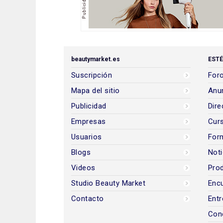
beautymarket.es
ESTÉ
Suscripción
Foro
Mapa del sitio
Anun
Publicidad
Dire
Empresas
Cur
Usuarios
For
Blogs
Noti
Videos
Prod
Studio Beauty Market
Encu
Contacto
Entr
Con