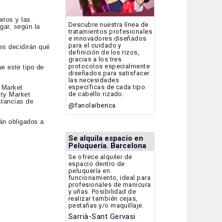
rios y las
Descubre nuestra línea de
gar, según la
tratamientos profesionales
e innovadores diseñados
para el cuidado y
es decidirán qué
definición de los rizos,
gracias a los tres
protocolos especialmente
e este tipo de
diseñados para satisfacer
las necesidades
específicas de cada tipo
y Market
de cabello rizado.
uty Market
stancias de
@fanolaiberica
tán obligados a
Se alquila espacio en
Peluquería. Barcelona
Se ofrece alquiler de
espacio dentro de
peluquería en
funcionamiento, ideal para
profesionales de manicura
y uñas. Posibilidad de
realizar también cejas,
pestañas y/o maquillaje.
Sarrià-Sant Gervasi