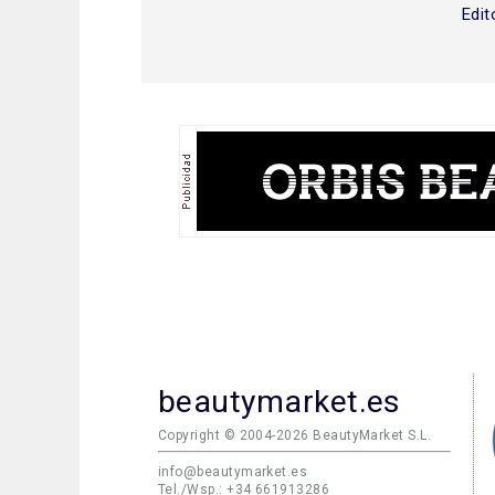
Edit
beautymarket.es
Copyright © 2004-2026 BeautyMarket S.L.
info@beautymarket.es
Tel./Wsp.: +34 661913286