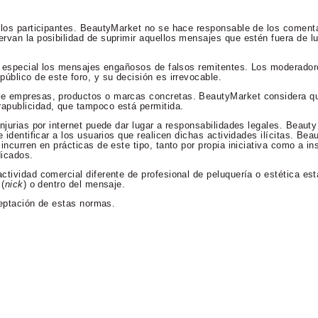
 los participantes. BeautyMarket no se hace responsable de los comenta
rvan la posibilidad de suprimir aquellos mensajes que estén fuera de lu
en especial los mensajes engañosos de falsos remitentes. Los moderador
úblico de este foro, y su decisión es irrevocable.
re empresas, productos o marcas concretas. BeautyMarket considera qu
apublicidad, que tampoco está permitida.
njurias por internet puede dar lugar a responsabilidades legales. Beaut
 identificar a los usuarios que realicen dichas actividades ilícitas. Bea
incurren en prácticas de este tipo, tanto por propia iniciativa como a in
dicados.
ctividad comercial diferente de profesional de peluquería o estética es
 (
nick
) o dentro del mensaje.
aceptación de estas normas.