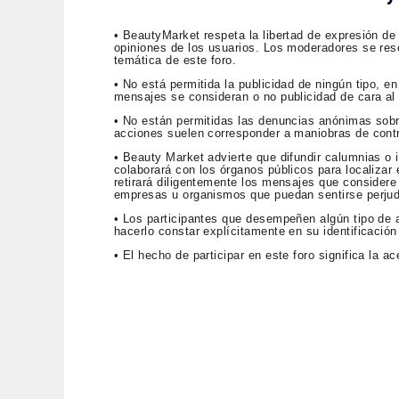
• BeautyMarket respeta la libertad de expresión de
opiniones de los usuarios. Los moderadores se rese
temática de este foro.
• No está permitida la publicidad de ningún tipo, 
mensajes se consideran o no publicidad de cara al p
• No están permitidas las denuncias anónimas sob
acciones suelen corresponder a maniobras de contr
• Beauty Market advierte que difundir calumnias o i
colaborará con los órganos públicos para localizar e
retirará diligentemente los mensajes que considere 
empresas u organismos que puedan sentirse perju
• Los participantes que desempeñen algún tipo de a
hacerlo constar explícitamente en su identificación
• El hecho de participar en este foro significa la 