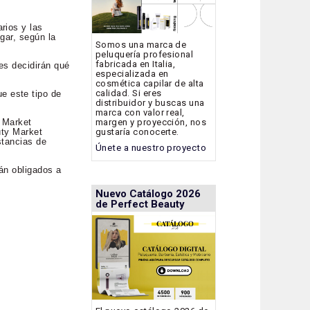
rios y las
gar, según la
Somos una marca de
peluquería profesional
fabricada en Italia,
es decidirán qué
especializada en
cosmética capilar de alta
calidad. Si eres
e este tipo de
distribuidor y buscas una
marca con valor real,
margen y proyección, nos
y Market
gustaría conocerte.
uty Market
stancias de
Únete a nuestro proyecto
tán obligados a
Nuevo Catálogo 2026
de Perfect Beauty