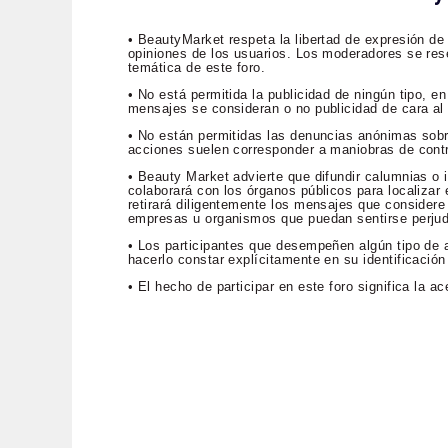
• BeautyMarket respeta la libertad de expresión de
opiniones de los usuarios. Los moderadores se rese
temática de este foro.
• No está permitida la publicidad de ningún tipo, 
mensajes se consideran o no publicidad de cara al p
• No están permitidas las denuncias anónimas sob
acciones suelen corresponder a maniobras de contr
• Beauty Market advierte que difundir calumnias o i
colaborará con los órganos públicos para localizar e
retirará diligentemente los mensajes que considere 
empresas u organismos que puedan sentirse perju
• Los participantes que desempeñen algún tipo de a
hacerlo constar explícitamente en su identificación
• El hecho de participar en este foro significa la 