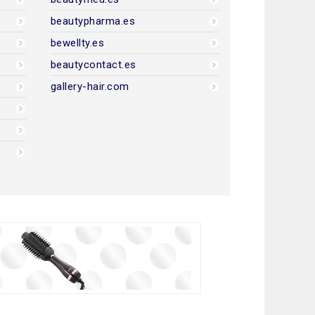
beautypharma.es
bewellty.es
beautycontact.es
gallery-hair.com