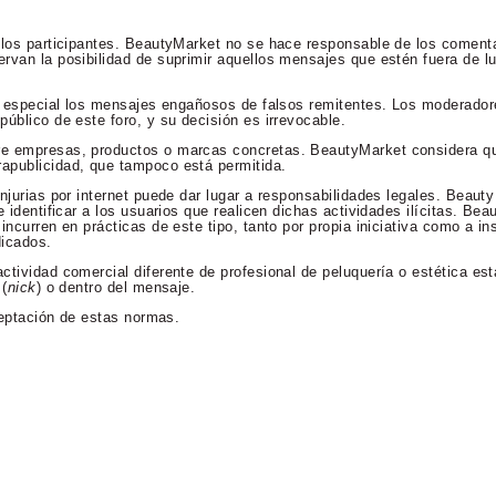
 los participantes. BeautyMarket no se hace responsable de los comenta
rvan la posibilidad de suprimir aquellos mensajes que estén fuera de lu
en especial los mensajes engañosos de falsos remitentes. Los moderador
úblico de este foro, y su decisión es irrevocable.
re empresas, productos o marcas concretas. BeautyMarket considera qu
apublicidad, que tampoco está permitida.
njurias por internet puede dar lugar a responsabilidades legales. Beaut
 identificar a los usuarios que realicen dichas actividades ilícitas. Bea
incurren en prácticas de este tipo, tanto por propia iniciativa como a in
dicados.
ctividad comercial diferente de profesional de peluquería o estética es
 (
nick
) o dentro del mensaje.
aceptación de estas normas.