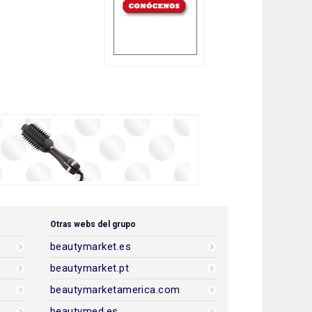
Otras webs del grupo
beautymarket.es
beautymarket.pt
beautymarketamerica.com
beautymed.es