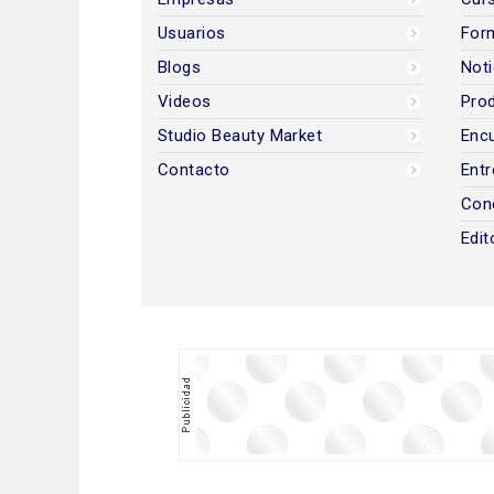
Usuarios
For
Blogs
Noti
Videos
Prod
Studio Beauty Market
Encu
Contacto
Entr
Con
Edit