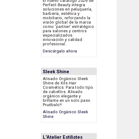
El nuevo catálogo 2026 de
Perfect Beauty integra
soluciones en peluquería,
barbería, estética y
mobiliario, reforzando la
visión global de la marca
como 'partner' estratégico
para salones y centros
especializados.
innovación y calidad
profesional.
Descárgalo ahora
Sleek Shine
Alisado Orgánico Sleek
Shine de Xils Hair
Cosmetics. Para todo tipo
de cabellos. Alisado
orgánico elegante y
brillante en un solo paso.
Pruébalo!!
Alisado Orgánico Sleek
Shine
L'Atelier Estilistes