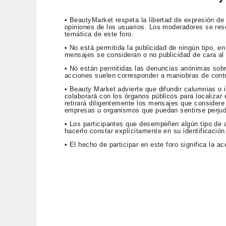
• BeautyMarket respeta la libertad de expresión de
opiniones de los usuarios. Los moderadores se rese
temática de este foro.
• No está permitida la publicidad de ningún tipo, 
mensajes se consideran o no publicidad de cara al p
• No están permitidas las denuncias anónimas sob
acciones suelen corresponder a maniobras de contr
• Beauty Market advierte que difundir calumnias o i
colaborará con los órganos públicos para localizar e
retirará diligentemente los mensajes que considere 
empresas u organismos que puedan sentirse perju
• Los participantes que desempeñen algún tipo de a
hacerlo constar explícitamente en su identificación
• El hecho de participar en este foro significa la 