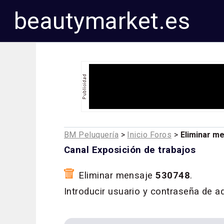
beautymarket.es
BM Peluquería
>
Inicio Foros
>
Eliminar m
Canal Exposición de trabajos
Eliminar mensaje
530748
.
Introducir usuario y contraseña de a