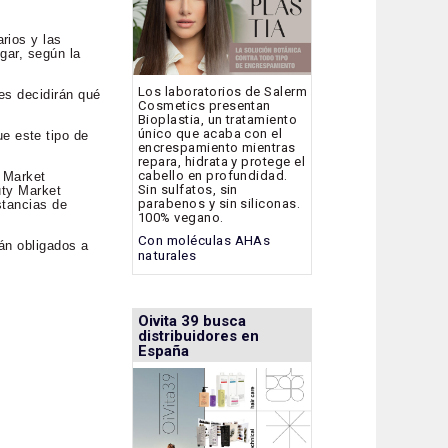
rios y las
gar, según la
Los laboratorios de Salerm
es decidirán qué
Cosmetics presentan
Bioplastia, un tratamiento
único que acaba con el
e este tipo de
encrespamiento mientras
repara, hidrata y protege el
cabello en profundidad.
y Market
Sin sulfatos, sin
uty Market
parabenos y sin siliconas.
stancias de
100% vegano.
Con moléculas AHAs
tán obligados a
naturales
Oivita 39 busca
distribuidores en
España