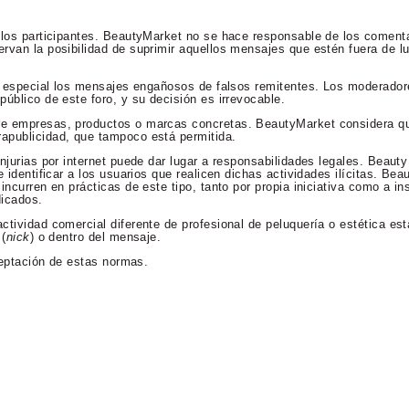
 los participantes. BeautyMarket no se hace responsable de los comenta
rvan la posibilidad de suprimir aquellos mensajes que estén fuera de lu
en especial los mensajes engañosos de falsos remitentes. Los moderador
úblico de este foro, y su decisión es irrevocable.
re empresas, productos o marcas concretas. BeautyMarket considera qu
apublicidad, que tampoco está permitida.
njurias por internet puede dar lugar a responsabilidades legales. Beaut
 identificar a los usuarios que realicen dichas actividades ilícitas. Bea
incurren en prácticas de este tipo, tanto por propia iniciativa como a in
dicados.
ctividad comercial diferente de profesional de peluquería o estética es
 (
nick
) o dentro del mensaje.
aceptación de estas normas.