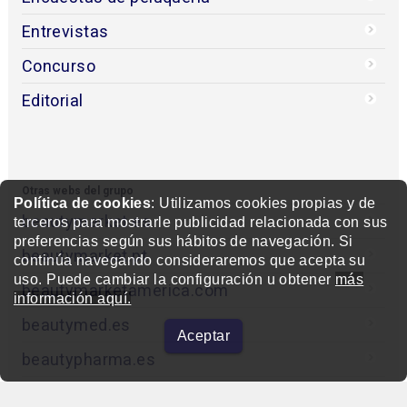
Entrevistas
Concurso
Editorial
Otras webs del grupo
Política de cookies
: Utilizamos cookies propias y de
beautymarket.es
terceros para mostrarle publicidad relacionada con sus
preferencias según sus hábitos de navegación. Si
beautymarket.pt
continúa navegando consideraremos que acepta su
uso. Puede cambiar la configuración u obtener
más
beautymarketamerica.com
información aquí.
beautymed.es
Aceptar
beautypharma.es
bewellty.es