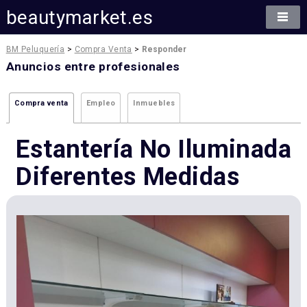
beautymarket.es
BM Peluquería
>
Compra Venta
>
Responder
Anuncios entre profesionales
Compra venta
Empleo
Inmuebles
Estantería No Iluminada
Diferentes Medidas