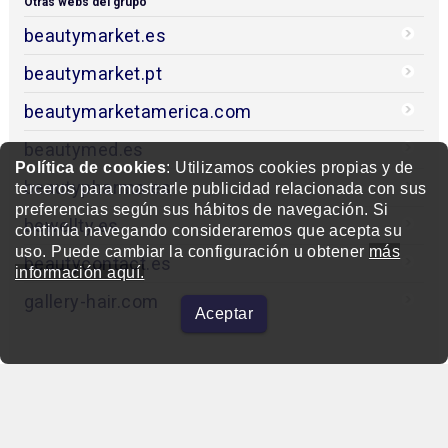
Otras webs del grupo
beautymarket.es
beautymarket.pt
beautymarketamerica.com
beautymed.es
Política de cookies
: Utilizamos cookies propias y de
beautypharma.es
terceros para mostrarle publicidad relacionada con sus
preferencias según sus hábitos de navegación. Si
bewellty.es
continúa navegando consideraremos que acepta su
uso. Puede cambiar la configuración u obtener
más
beautycontact.es
información aquí.
gallery-hair.com
Aceptar