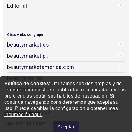
Editorial
Otras webs del grupo
beautymarket.es
beautymarket.pt
beautymarketamerica.com
beautymed.es
Política de cookies
: Utilizamos cookies propias y de
beautypharma.es
terceros para mostrarle publicidad relacionada con sus
preferencias según sus hábitos de navegación. Si
bewellty.es
continúa navegando consideraremos que acepta su
uso. Puede cambiar la configuración u obtener
más
beautycontact.es
información aquí.
gallery-hair.com
Aceptar