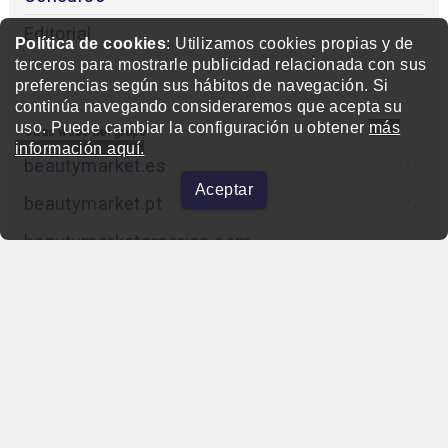
Editorial
Política de cookies
: Utilizamos cookies propias y de
terceros para mostrarle publicidad relacionada con sus
preferencias según sus hábitos de navegación. Si
continúa navegando consideraremos que acepta su
uso. Puede cambiar la configuración u obtener
más
Otras webs del grupo
información aquí.
beautymarket.es
Aceptar
beautymarket.pt
beautymarketamerica.com
beautymed.es
beautypharma.es
bewellty.es
beautycontact.es
gallery-hair.com