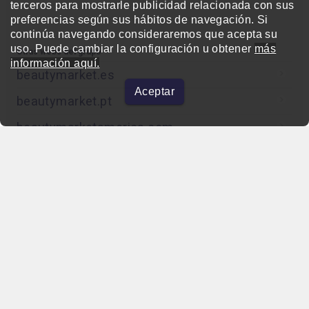
terceros para mostrarle publicidad relacionada con sus
preferencias según sus hábitos de navegación. Si
continúa navegando consideraremos que acepta su
uso. Puede cambiar la configuración u obtener
más
Otras webs del grupo
información aquí.
beautymarket.es
Aceptar
beautymarket.pt
beautymarketamerica.com
beautymed.es
beautypharma.es
bewellty.es
beautycontact.es
gallery-hair.com