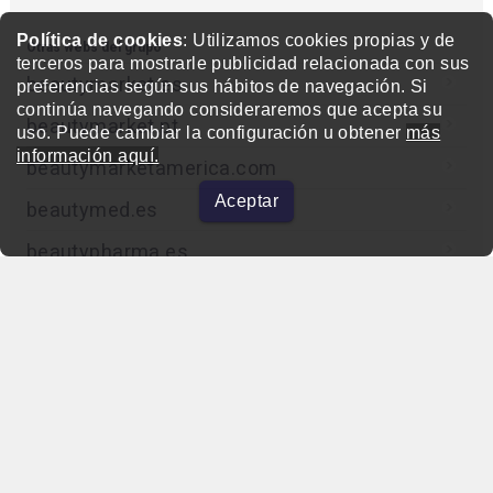
Política de cookies
: Utilizamos cookies propias y de
Otras webs del grupo
terceros para mostrarle publicidad relacionada con sus
beautymarket.es
preferencias según sus hábitos de navegación. Si
continúa navegando consideraremos que acepta su
beautymarket.pt
uso. Puede cambiar la configuración u obtener
más
información aquí.
beautymarketamerica.com
Aceptar
beautymed.es
beautypharma.es
bewellty.es
beautycontact.es
gallery-hair.com