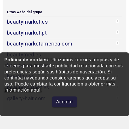
Otras webs del grupo
beautymarket.es
beautymarket.pt
beautymarketamerica.com
beautymed.es
Política de cookies
: Utilizamos cookies propias y de
beautypharma.es
terceros para mostrarle publicidad relacionada con sus
preferencias según sus hábitos de navegación. Si
bewellty.es
continúa navegando consideraremos que acepta su
uso. Puede cambiar la configuración u obtener
más
beautycontact.es
información aquí.
gallery-hair.com
Aceptar