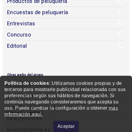
Productos de peluquería
Encuestas de peluquería
Entrevistas
Concurso
Editorial
Otras webs del grupo
Política de cookies
: Utilizamos cookies propias y de
beautymarket.es
terceros para mostrarle publicidad relacionada con sus
beautymarket.pt
preferencias según sus hábitos de navegación. Si
continúa navegando consideraremos que acepta su
beautymarketamerica.com
uso. Puede cambiar la configuración u obtener
más
información aquí.
beautymed.es
Aceptar
beautypharma.es