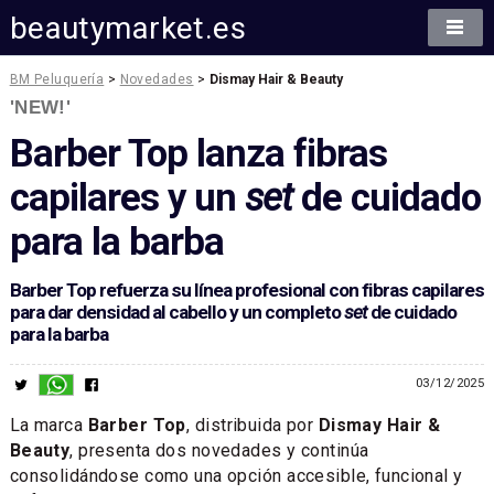
beautymarket.es
BM Peluquería
>
Novedades
>
Dismay Hair & Beauty
'NEW!'
Barber Top lanza fibras
capilares y un
set
de cuidado
para la barba
Barber Top refuerza su línea profesional con fibras capilares
para dar densidad al cabello y un completo
set
de cuidado
para la barba
03/12/2025
La marca
Barber Top
, distribuida por
Dismay Hair &
Beauty
, presenta dos novedades y continúa
consolidándose como una opción accesible, funcional y