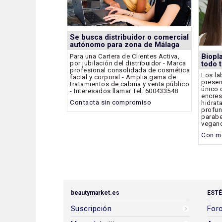
Se busca distribuidor o comercial
autónomo para zona de Málaga
Biopla
Para una Cartera de Clientes Activa,
por jubilación del distribuidor - Marca
todo 
profesional consolidada de cosmética
Los la
facial y corporal - Amplia gama de
presen
tratamientos de cabina y venta público
único 
- Interesados llamar Tel. 600433548
encres
Contacta sin compromiso
hidrat
profun
parabe
vegan
Con mo
beautymarket.es
ESTÉ
Suscripción
Foro