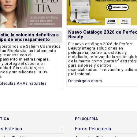
Nuevo Catálogo 2026 de Perfec
stia, la solución definitiva a
Beauty
tipo de encrespamiento
El nuevo catálogo 2026 de Perfect
boratorios de Salerm Cosmetics
Beauty integra soluciones en
tan Bioplastia, un tratamiento
peluquería, barbería, estética y
que acaba con el
mobiliario, reforzando la visión glo
pamiento mientras repara,
de la marca como 'partner' estratég
a y protege el cabello en
para salones y centros
didad. Sin sulfatos, sin
especializados. innovación y calida
nos y sin siliconas. 100%
profesional.
o.
Descárgalo ahora
léculas AHAs naturales
TICA
PELUQUERÍA
s Estética
Foros Peluquería