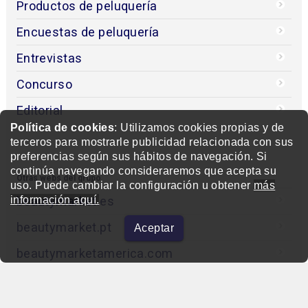
Productos de peluquería
Encuestas de peluquería
Entrevistas
Concurso
Editorial
Política de cookies
: Utilizamos cookies propias y de
terceros para mostrarle publicidad relacionada con sus
preferencias según sus hábitos de navegación. Si
continúa navegando consideraremos que acepta su
Otras webs del grupo
uso. Puede cambiar la configuración u obtener
más
beautymarket.es
información aquí.
beautymarket.pt
Aceptar
beautymarketamerica.com
beautymed.es
beautypharma.es