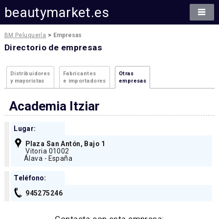
beautymarket.es
BM Peluquería
>
Empresas
Directorio de empresas
Distribuidores
Fabricantes
Otras
y mayoristas
e importadores
empresas
Academia Itziar
Lugar:
Plaza San Antón, Bajo 1
Vitoria 01002
Álava - España
Teléfono:
945275246
Contacta con esta empresa: