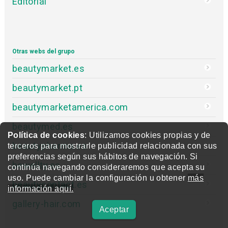
Editorial
Otras webs del grupo
beautymarket.es
beautymarket.pt
beautymarketamerica.com
beautymed.es
Política de cookies
: Utilizamos cookies propias y de
beautypharma.es
terceros para mostrarle publicidad relacionada con sus
preferencias según sus hábitos de navegación. Si
bewellty.es
continúa navegando consideraremos que acepta su
uso. Puede cambiar la configuración u obtener
más
beautycontact.es
información aquí.
gallery-hair.com
Aceptar