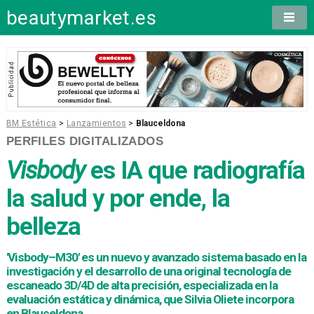
beautymarket.es
BM Estética
>
Lanzamientos
>
Blauceldona
PERFILES DIGITALIZADOS
Visbody
es IA que radiografía
la salud y por ende, la
belleza
'Visbody–M30' es un nuevo y avanzado sistema basado en la
investigación y el desarrollo de una original tecnología de
escaneado 3D/4D de alta precisión, especializada en la
evaluación estática y dinámica, que Silvia Oliete incorpora
en Blauceldona