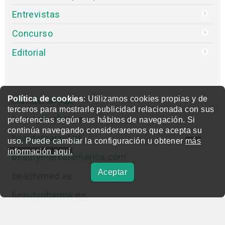
Entrevistas
Concurso
Editorial
Política de cookies
: Utilizamos cookies propias y de
Otras webs del grupo
terceros para mostrarle publicidad relacionada con sus
beautymarket.es
preferencias según sus hábitos de navegación. Si
continúa navegando consideraremos que acepta su
beautymarket.pt
uso. Puede cambiar la configuración u obtener
más
información aquí.
beautymarketamerica.com
Aceptar
beautymed.es
beautypharma.es
bewellty.es