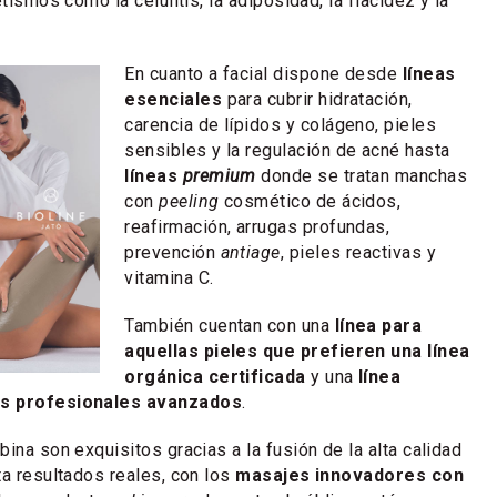
etismos como la celulitis, la adiposidad, la flacidez y la
En cuanto a facial dispone desde
líneas
esenciales
para cubrir hidratación,
carencia de lípidos y colágeno, pieles
sensibles y la regulación de acné hasta
líneas
premium
donde se tratan manchas
con
peeling
cosmético de ácidos,
reafirmación, arrugas profundas,
prevención
antiage
, pieles reactivas y
vitamina C.
También cuentan con una
línea para
aquellas pieles que prefieren una línea
orgánica certificada
y una
línea
os profesionales avanzados
.
ina son exquisitos gracias a la fusión de la alta calidad
ta resultados reales, con los
masajes innovadores con