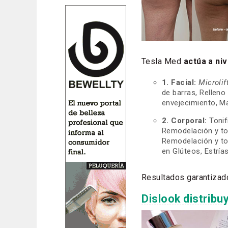
Tesla Med
actúa a niv
1. Facial:
Microlif
de barras, Rellen
envejecimiento, Ma
2. Corporal:
Tonif
Remodelación y ton
Remodelación y ton
en Glúteos, Estría
Resultados garantizad
Dislook distribu