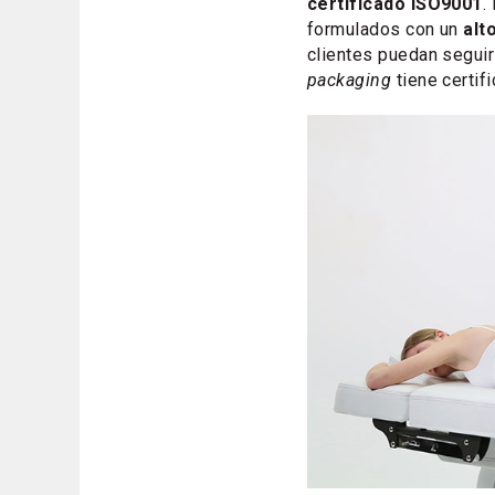
certificado ISO9001
.
formulados con un
alt
clientes puedan seguir
packaging
tiene certif