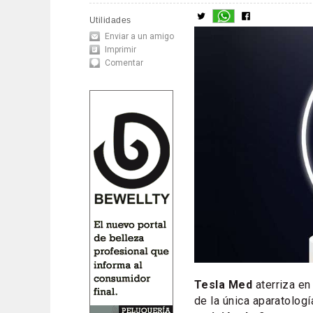
Utilidades
Enviar a un amigo
Imprimir
Comentar
Tesla Med
aterriza en
de la única aparatolog