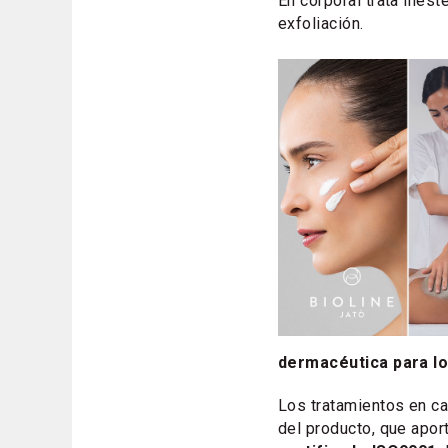
En corporal trata inest
exfoliación.
dermacéutica para l
Los tratamientos en cab
del producto, que apor