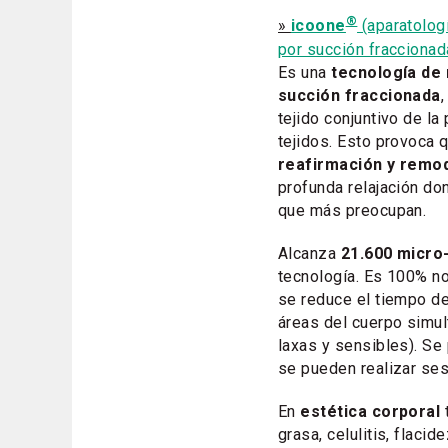
®
»
icoone
(aparatolog
por succión fraccionad
Es una
tecnología de 
succión fraccionada
tejido conjuntivo de la
tejidos. Esto provoca
reafirmación y remo
profunda relajación do
que más preocupan.
Alcanza
21.600 micro
tecnología. Es 100% no 
se reduce el tiempo de
áreas del cuerpo simul
laxas y sensibles). Se
se pueden realizar ses
En
estética corporal
t
grasa, celulitis, flacide