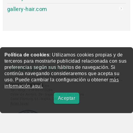
gallery-hair.com
Política de cookies
: Utilizamos cookies propias y de
terceros para mostrarle publicidad relacionada con sus
beautymarket.es
preferencias según sus hábitos de navegación. Si
continúa navegando consideraremos que acepta su
Copyright © 2004-2026 BeautyMarket S.L.
uso. Puede cambiar la configuración u obtener
más
información aquí.
info@beautymarket.es
Tel./Wsp.: +34 661913286
Calle de Avinyó, 29 - bajos. 08002 Barcelona
Aceptar
Calle Fortuny, 51 - bajos. 28010 Madrid
Aviso legal