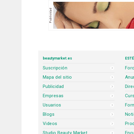
beautymarket.es
ESTÉ
Suscripción
Foro
Mapa del sitio
Anun
Publicidad
Dire
Empresas
Cur
Usuarios
For
Blogs
Noti
Videos
Prod
Studio Beauty Market
Encu