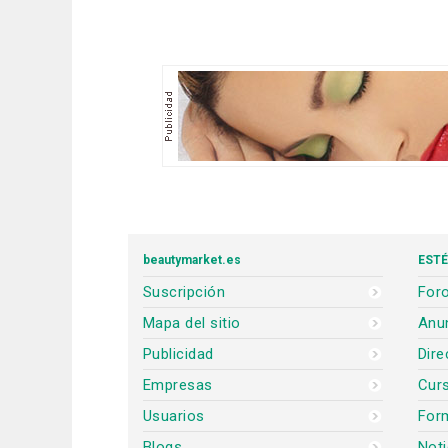
beautymarket.es
ESTÉ
Suscripción
Foro
Mapa del sitio
Anun
Publicidad
Dire
Empresas
Cur
Usuarios
For
Blogs
Noti