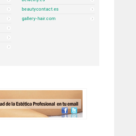
beautycontact.es
gallery-hair.com