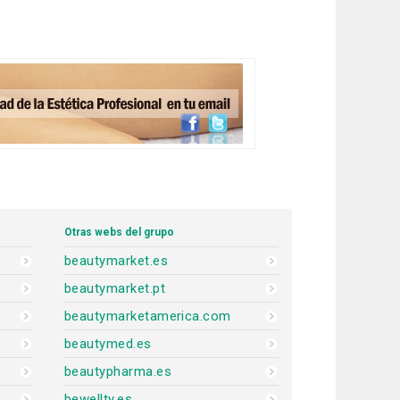
Otras webs del grupo
beautymarket.es
beautymarket.pt
beautymarketamerica.com
beautymed.es
beautypharma.es
bewellty.es