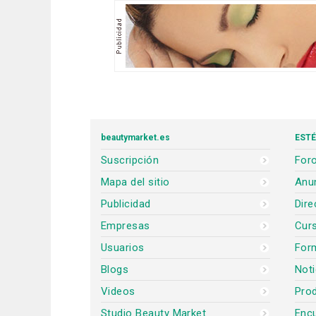
beautymarket.es
ESTÉ
Suscripción
Foro
Mapa del sitio
Anun
Publicidad
Dire
Empresas
Cur
Usuarios
For
Blogs
Noti
Videos
Prod
Studio Beauty Market
Encu