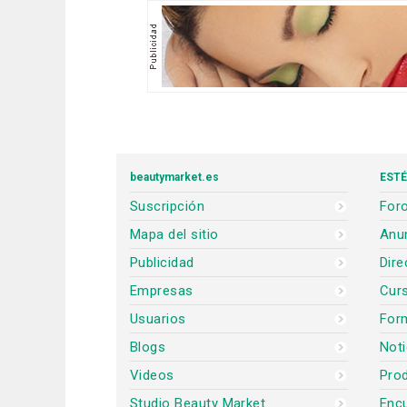
beautymarket.es
ESTÉ
Suscripción
Foro
Mapa del sitio
Anun
Publicidad
Dire
Empresas
Cur
Usuarios
For
Blogs
Noti
Videos
Prod
Studio Beauty Market
Encu