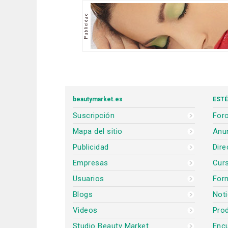
beautymarket.es
ESTÉ
Suscripción
Foro
Mapa del sitio
Anun
Publicidad
Dire
Empresas
Cur
Usuarios
For
Blogs
Noti
Videos
Prod
Studio Beauty Market
Encu