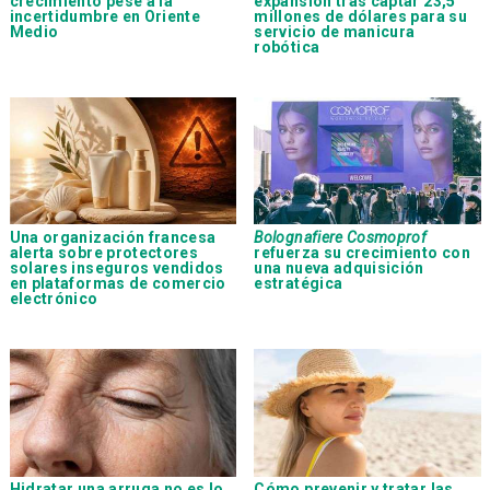
crecimiento pese a la
expansión tras captar 23,5
incertidumbre en Oriente
millones de dólares para su
Medio
servicio de manicura
robótica
Una organización francesa
Bolognafiere Cosmoprof
alerta sobre protectores
refuerza su crecimiento con
solares inseguros vendidos
una nueva adquisición
en plataformas de comercio
estratégica
electrónico
Hidratar una arruga no es lo
Cómo prevenir y tratar las