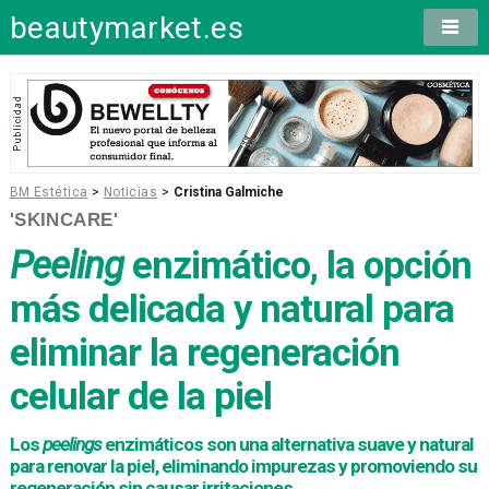
beautymarket.es
BM Estética
>
Noticias
>
Cristina Galmiche
'SKINCARE'
Peeling
enzimático, la opción
más delicada y natural para
eliminar la regeneración
celular de la piel
Los
peelings
enzimáticos son una alternativa suave y natural
para renovar la piel, eliminando impurezas y promoviendo su
regeneración sin causar irritaciones