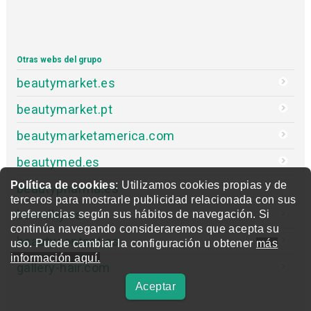
Otras webs del grupo
beautymarket.es
beautymarket.pt
beautymarketamerica.com
beautymed.es
Política de cookies
: Utilizamos cookies propias y de
beautypharma.es
terceros para mostrarle publicidad relacionada con sus
bewellty.es
preferencias según sus hábitos de navegación. Si
continúa navegando consideraremos que acepta su
beautycontact.es
uso. Puede cambiar la configuración u obtener
más
información aquí.
gallery-hair.com
Aceptar