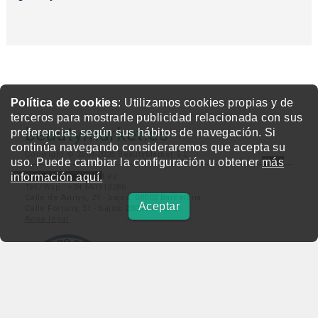
Política de cookies
: Utilizamos cookies propias y de
terceros para mostrarle publicidad relacionada con sus
beautymarket.es
preferencias según sus hábitos de navegación. Si
continúa navegando consideraremos que acepta su
Copyright © 2004-2026 BeautyMarket S.L.
uso. Puede cambiar la configuración u obtener
más
información aquí.
info@beautymarket.es
Tel./Wsp.: +34 661913286
Calle de Avinyó, 29 - bajos. 08002 Barcelona
Aceptar
Calle Fortuny, 51 - bajos. 28010 Madrid
Aviso legal