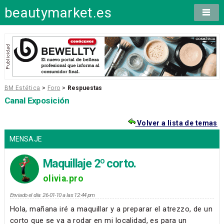
beautymarket.es
BM Estética
>
Foro
>
Respuestas
Canal Exposición
Volver a lista de temas
MENSAJE
Maquillaje 2º corto.
olivia.pro
Enviado el día: 26-01-10 a las 12:44 pm
Hola, mañana iré a maquillar y a preparar el atrezzo, de un
corto que se va a rodar en mi localidad, es para un