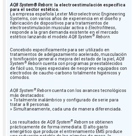
AQ8 System® Reborn
: la electroestimulación específica
para el sector estético.
La empresa española Lexter Microelectronic Engineering
Systems, con varios años de experiencia en el diseño y
fabricación de dispositivos para tratamientos de
electroestimulación muscular activa o
Electrofitness
,
responde a la gran demanda existente en el mercado
®
estético lanzando el modelo
AQ8 System
Reborn
.
Concebido especificamente para ser utilizado en
tratamientos de adelgazamiento acelerado, musculación
y tonificación general o mejora del estado de la piel,
AQ8
®
System
Reborn
cuenta con programas preestablecidos
de fácil uso, trajes especiales de neopreno equipados con
electrodos de caucho-carbono totalmente higiénicos y
cómodos.
®
AQ8 System
Reborn
cuenta con los avances tecnológicos
más destacados:
» Totalmente inalámbrico y configurado de serie para
tratar a 8 personas.
» Simultaneamente, cada una de manera diferenciada.
®
Los resultados de
AQ8 System
Reborn
se obtienen
prácticamente de forma inmediata. El alto gasto
energético que produce el entrenamiento EMS produce
una reducción notable de los cúmulos de grasa, la