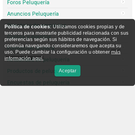
Foros Peluquería
Anuncios Peluquería
Directorio de empresas
Política de cookies
: Utilizamos cookies propias y de
terceros para mostrarle publicidad relacionada con sus
Cursos y eventos
preferencias según sus hábitos de navegación. Si
continúa navegando consideraremos que acepta su
Formación técnica
uso. Puede cambiar la configuración u obtener
más
información aquí.
Actualidad de peluquería
Productos de peluquería
Aceptar
Encuestas de peluquería
Entrevistas
Concurso
Editorial