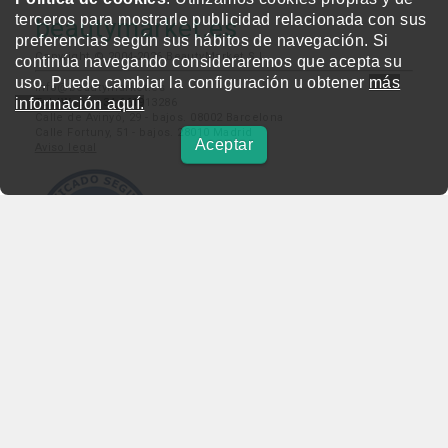
terceros para mostrarle publicidad relacionada con sus
beautymarket.es
preferencias según sus hábitos de navegación. Si
Copyright © 2004-2026 BeautyMarket S.L.
continúa navegando consideraremos que acepta su
uso. Puede cambiar la configuración u obtener
más
info@beautymarket.es
información aquí.
Tel./Wsp.: +34 661913286
Calle de Avinyó, 29 - bajos. 08002 Barcelona
Calle Fortuny, 51 - bajos. 28010 Madrid
Aceptar
Aviso legal