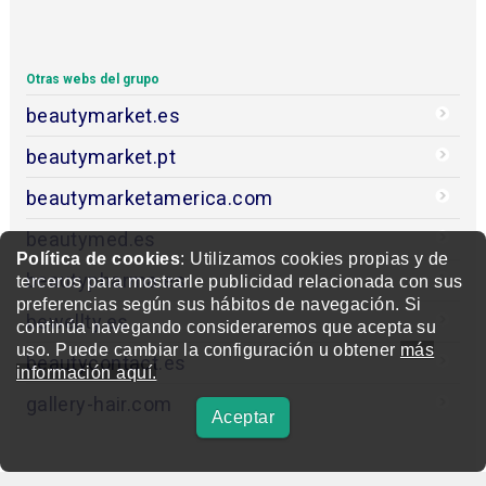
Otras webs del grupo
beautymarket.es
beautymarket.pt
beautymarketamerica.com
beautymed.es
Política de cookies
: Utilizamos cookies propias y de
beautypharma.es
terceros para mostrarle publicidad relacionada con sus
preferencias según sus hábitos de navegación. Si
bewellty.es
continúa navegando consideraremos que acepta su
uso. Puede cambiar la configuración u obtener
más
beautycontact.es
información aquí.
gallery-hair.com
Aceptar