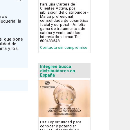
Para una Cartera de
Clientes Activa, por
jubilación del distribuidor -
tros
Marca profesional
consolidada de cosmética
uquería, la
facial y corporal - Amplia
gama de tratamientos de
cabina y venta público -
Interesados llamar Tel.
e, que pone
600433548
ilidad de
Contacta sin compromiso
rra y los
Integrée busca
distribuidores en
España
Es tu oportunidad para
conocer y potenciar