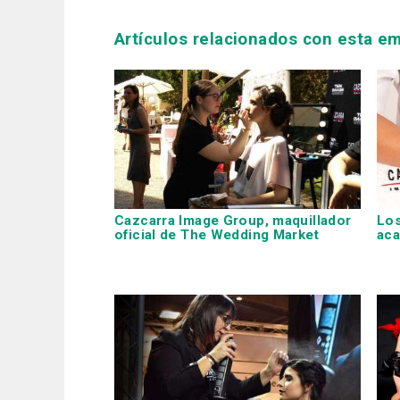
Artículos relacionados con esta e
Cazcarra Image Group, maquillador
Los
oficial de The Wedding Market
aca