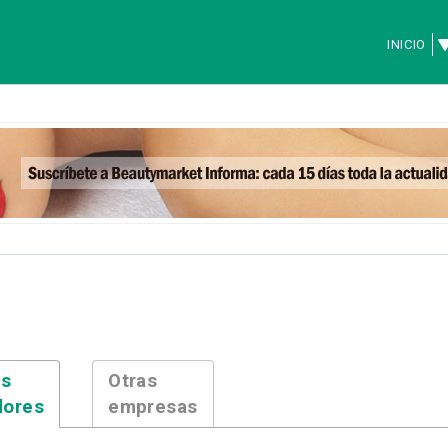
INICIO
es
Otras
dores
empresas