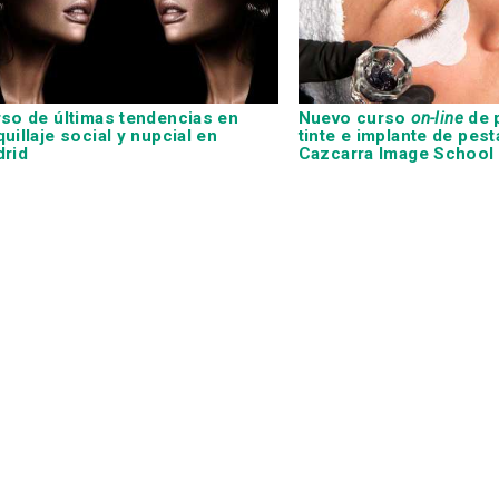
so de últimas tendencias en
Nuevo curso
on-line
de 
uillaje social y nupcial en
tinte e implante de pes
rid
Cazcarra Image School