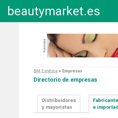
beautymarket.es
BM Estética
>
Empresas
Directorio de empresas
Distribuidores
Fabricant
y mayoristas
e importa