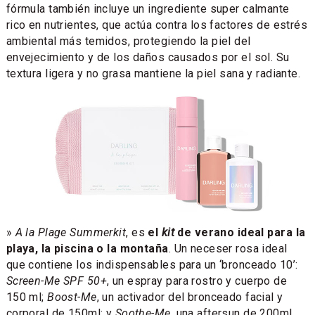
fórmula también incluye un ingrediente super calmante
rico en nutrientes, que actúa contra los factores de estrés
ambiental más temidos, protegiendo la piel del
envejecimiento y de los daños causados por el sol. Su
textura ligera y no grasa mantiene la piel sana y radiante.
»
A la Plage Summerkit
, es
el
kit
de verano ideal para la
playa, la piscina o la montaña
. Un neceser rosa ideal
que contiene los indispensables para un ‘bronceado 10’:
Screen-Me SPF 50+
, un espray para rostro y cuerpo de
150 ml;
Boost-Me
, un activador del bronceado facial y
corporal de 150ml; y
Soothe-Me
, una aftersun de 200ml