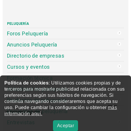
PELUQUERÍA
Foros Peluquería
Anuncios Peluquería
Directorio de empresas
Cursos y eventos
Formación técnica
Política de cookies
: Utilizamos cookies propias y de
Actualidad de peluquería
terceros para mostrarle publicidad relacionada con sus
preferencias según sus hábitos de navegación. Si
Productos de peluquería
continúa navegando consideraremos que acepta su
uso. Puede cambiar la configuración u obtener
más
Encuestas de peluquería
información aquí.
Entrevistas
Aceptar