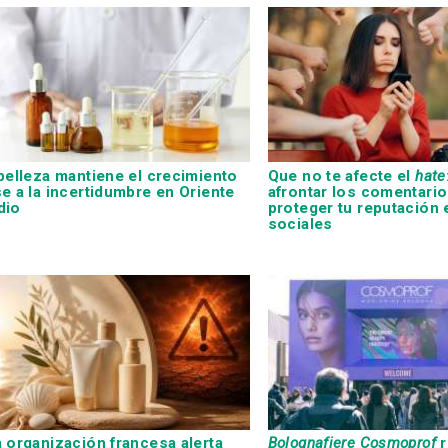
belleza mantiene el crecimiento
Que no te afecte el
hate
e a la incertidumbre en Oriente
afrontar los comentario
dio
proteger tu reputación 
sociales
 organización francesa alerta
Bolognafiere Cosmoprof
r