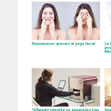
Rejuvenecer gracias al yoga facial
La 
pes
Me
10Beauty impulsa su expansión tras
Una