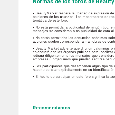
Normas de los foros de Beaut
• BeautyMarket respeta la libertad de expresión de
opiniones de los usuarios. Los moderadores se rese
temática de este foro.
• No está permitida la publicidad de ningún tipo, 
mensajes se consideran o no publicidad de cara al p
• No están permitidas las denuncias anónimas sob
acciones suelen corresponder a maniobras de contr
• Beauty Market advierte que difundir calumnias o i
colaborará con los órganos públicos para localizar e
retirará diligentemente los mensajes que considere 
empresas u organismos que puedan sentirse perju
• Los participantes que desempeñen algún tipo de a
hacerlo constar explícitamente en su identificación
• El hecho de participar en este foro significa la 
Recomendamos