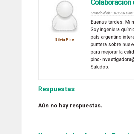
Colaboración 
Enviado el día: 10-05-26 a la
Buenas tardes, Mi n
Soy ingeniera quími
país argentino inte
Silvia Pino
puntera sobre nue
para mejorar la cali
pino-investigadora@
Saludos.
Respuestas
Aún no hay respuestas.