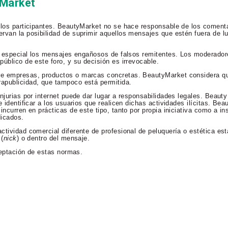
yMarket
 los participantes. BeautyMarket no se hace responsable de los comenta
rvan la posibilidad de suprimir aquellos mensajes que estén fuera de lu
en especial los mensajes engañosos de falsos remitentes. Los moderador
úblico de este foro, y su decisión es irrevocable.
re empresas, productos o marcas concretas. BeautyMarket considera qu
apublicidad, que tampoco está permitida.
njurias por internet puede dar lugar a responsabilidades legales. Beaut
 identificar a los usuarios que realicen dichas actividades ilícitas. Bea
incurren en prácticas de este tipo, tanto por propia iniciativa como a in
dicados.
ctividad comercial diferente de profesional de peluquería o estética es
 (
nick
) o dentro del mensaje.
aceptación de estas normas.