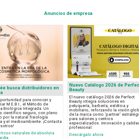
Anuncios de empresa
Nuevo Catálogo 2026 de Perfec
rée busca distribuidores en
Beauty
ña
El nuevo catálogo 2026 de Perfect
oportunidad para conocer y
Beauty integra soluciones en
iar M.E.B.I., el Método de
peluquería, barbería, estética y
ca Biológica Integrada. Un
mobiliario, reforzando la visión glo
 científico seguro, con pleno
de la marca como 'partner' estratég
 por la natural fisiología
para salones y centros
 y el medioambiente. ¡Contacta
especializados. innovación y calida
sotros!
profesional.
icos naturales de absoluta
Descárgalo ahora
ardia