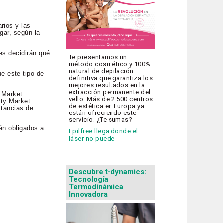
rios y las
gar, según la
es decidirán qué
Te presentamos un
método cosmético y 100%
natural de depilación
e este tipo de
definitiva que garantiza los
mejores resultados en la
extracción permanente del
y Market
vello. Más de 2.500 centros
uty Market
de estética en Europa ya
stancias de
están ofreciendo este
servicio. ¿Te sumas?
tán obligados a
Epilfree llega donde el
láser no puede
Descubre t-dynamics:
Tecnología
Termodinámica
Innovadora