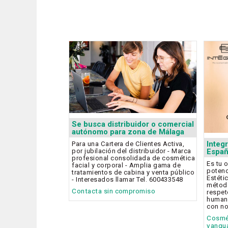
Se busca distribuidor o comercial
autónomo para zona de Málaga
Integ
Para una Cartera de Clientes Activa,
por jubilación del distribuidor - Marca
Espa
profesional consolidada de cosmética
Es tu 
facial y corporal - Amplia gama de
potenc
tratamientos de cabina y venta público
Estéti
- Interesados llamar Tel. 600433548
método
Contacta sin compromiso
respeto
humana
con no
Cosmét
vangu