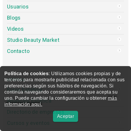
Usuarios
Blogs
Videos
Studio Beauty Market
Contacto
Política de cookies
: Utilizamos cookies propias y de
terceros para mostrarle publicidad relacionada con sus
ESTÉTICA
preferencias según sus hábitos de navegación. Si
Foros Estética
continúa navegando consideraremos que acepta su
uso. Puede cambiar la configuración u obtener
más
Anuncios Estética
información aquí.
Directorio de empresas
Aceptar
Cursos y eventos