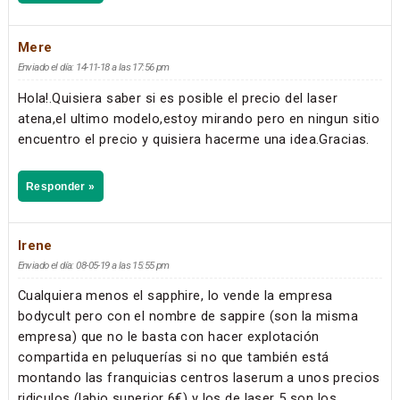
Mere
Enviado el día: 14-11-18 a las 17:56 pm
Hola!.Quisiera saber si es posible el precio del laser
atena,el ultimo modelo,estoy mirando pero en ningun sitio
encuentro el precio y quisiera hacerme una idea.Gracias.
Responder »
Irene
Enviado el día: 08-05-19 a las 15:55 pm
Cualquiera menos el sapphire, lo vende la empresa
bodycult pero con el nombre de sappire (son la misma
empresa) que no le basta con hacer explotación
compartida en peluquerías si no que también está
montando las franquicias centros laserum a unos precios
ridiculos (labio superior 6€) y los de laser 5 son los