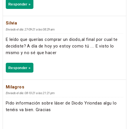
Responder »
Silvia
Enviado el día: 27-09-21 a las 08:29 am
E leído que querías comprar un diodo,al final por cual te
decidiste? A día de hoy yo estoy como tú .... E visto lo
mismo y no sé que hacer
Responder »
Milagros
Enviado el día: 08-10-21 a las 21:21 pm
Pido información sobre láser de Diodo Yriondas algu lo
tenéis va bien. Gracias