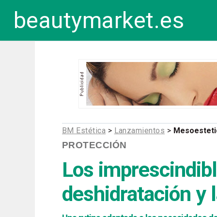
beautymarket.es
BM Estética
>
Lanzamientos
>
Mesoesteti
PROTECCIÓN
Los imprescindible
deshidratación y 