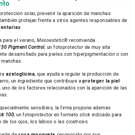
nto
protección solar, prevenir la aparición de manchas
también protejan frente a otros agentes responsables de
mentarias
.
 para el verano,
Mesoestetic®
recomienda
30 Pigment Control
, un fotoprotector de muy alta
nte desarrollado para pieles con hiperpigmentación o con
r manchas.
ora
azeloglicina
, que ayuda a regular la producción de
erro, un ingrediente que contribuye a
proteger la piel
, uno de los factores relacionados con la aparición de las
ias.
specialmente sensibles, la firma propone además
ck 100
, un fotoprotector en formato
stick
indicado para
de los ojos, los labios o las cicatrices.
ceite de
rosa mosqueta
, reconocido por sus