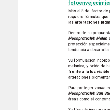
fotoenvejecimie
Más allá del factor de 
requiere fórmulas que 
las
alteraciones pig
Dentro de su propuesta
Mesoprotech® Melan 1
protección especialme
tendencia a desarrolla
Su formulación incorp
melanina, y óxido de hi
frente a la luz visible
alteraciones pigmentar
Para proteger zonas e
Mesoprotech® Sun Sti
áreas como el contorno 
Su fórmula incorpora a