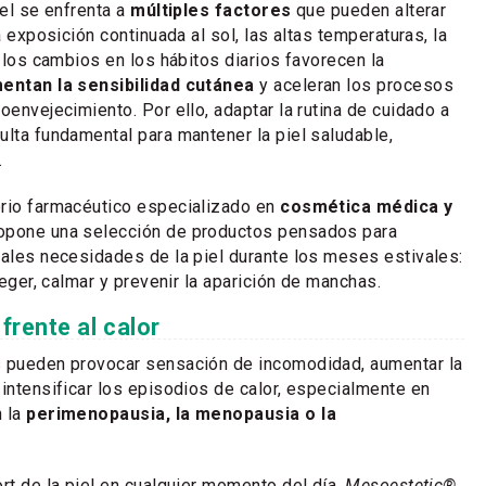
iel se enfrenta a
múltiples factores
que pueden alterar
La exposición continuada al sol, las altas temperaturas, la
y los cambios en los hábitos diarios favorecen la
entan la sensibilidad cutánea
y aceleran los procesos
oenvejecimiento. Por ello, adaptar la rutina de cuidado a
ulta fundamental para mantener la piel saludable,
.
torio farmacéutico especializado en
cosmética médica y
ropone una selección de productos pensados para
pales necesidades de la piel durante los meses estivales:
oteger, calmar y prevenir la aparición de manchas.
 frente al calor
s pueden provocar sensación de incomodidad, aumentar la
 intensificar los episodios de calor, especialmente en
n la
perimenopausia, la menopausia o la
ort de la piel en cualquier momento del día,
Mesoestetic®