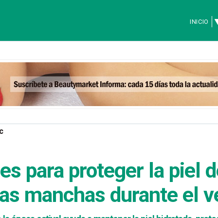
INICIO
c
s para proteger la piel de
las manchas durante el v