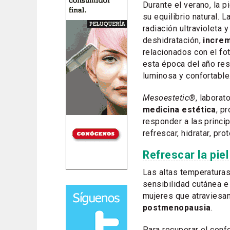
Durante el verano, la p
su equilibrio natural. 
radiación ultravioleta 
deshidratación,
increm
relacionados con el fot
esta época del año res
luminosa y confortable
Mesoestetic®
, labora
medicina estética
, p
responder a las princi
refrescar, hidratar, pr
Refrescar la piel
Las altas temperatura
sensibilidad cutánea e
mujeres que atraviesa
postmenopausia
.
Para recuperar el conf