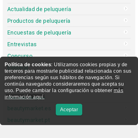
Actualidad de peluquería
Productos de peluquería
Encuestas de peluquería
Entrevistas
Concurso
Política de cookies
: Utilizamos cookies propias y de
Editorial
terceros para mostrarle publicidad relacionada con sus
preferencias según sus hábitos de navegación. Si
continúa navegando consideraremos que acepta su
uso. Puede cambiar la configuración u obtener
más
información aquí.
Otras webs del grupo
beautymarket.es
Aceptar
beautymarket.pt
beautymarketamerica.com