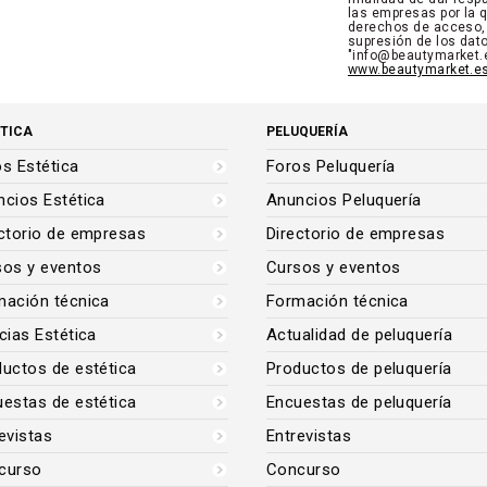
las empresas por la q
derechos de acceso, r
supresión de los dato
"info@beautymarket.
www.beautymarket.es
TICA
PELUQUERÍA
s Estética
Foros Peluquería
cios Estética
Anuncios Peluquería
ctorio de empresas
Directorio de empresas
sos y eventos
Cursos y eventos
mación técnica
Formación técnica
cias Estética
Actualidad de peluquería
uctos de estética
Productos de peluquería
estas de estética
Encuestas de peluquería
evistas
Entrevistas
curso
Concurso