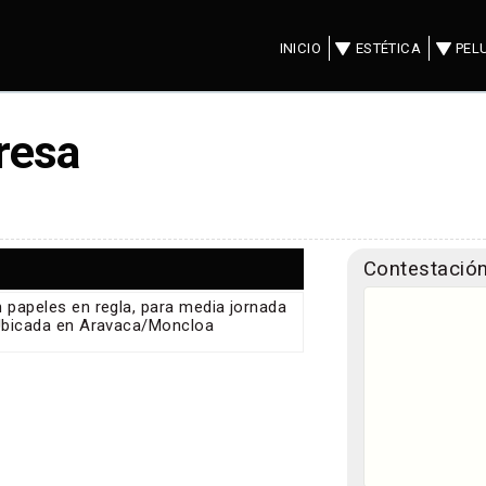
INICIO
ESTÉTICA
PEL
resa
Contestación
 papeles en regla, para media jornada
 Ubicada en Aravaca/Moncloa