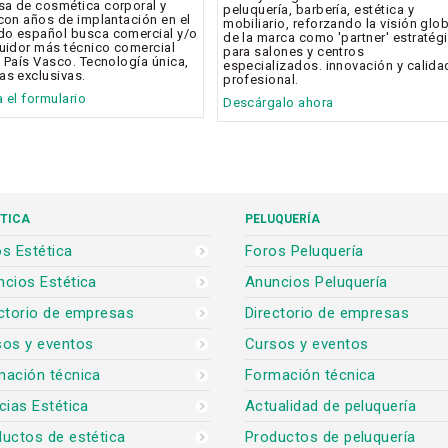
a de cosmética corporal y
peluquería, barbería, estética y
 con años de implantación en el
mobiliario, reforzando la visión glo
o español busca comercial y/o
de la marca como 'partner' estratég
buidor más técnico comercial
para salones y centros
l País Vasco. Tecnología única,
especializados. innovación y calida
as exclusivas.
profesional.
a el formulario
Descárgalo ahora
TICA
PELUQUERÍA
s Estética
Foros Peluquería
cios Estética
Anuncios Peluquería
ctorio de empresas
Directorio de empresas
sos y eventos
Cursos y eventos
mación técnica
Formación técnica
cias Estética
Actualidad de peluquería
uctos de estética
Productos de peluquería