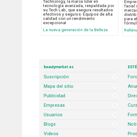
Technology, la marca líder en
Empres
tecnología avanzada, respaldada por
facial
su Tech Lab, que asegura resultados
mercad
efectivos y seguros. Equipos de alta
distri
calidad con un rendimiento
para e
excepcional.
fórmul
La nueva generación de la Belleza
Rellen
beautymarket.es
ESTÉ
Suscripción
Foro
Mapa del sitio
Anun
Publicidad
Dire
Empresas
Cur
Usuarios
For
Blogs
Noti
Videos
Prod