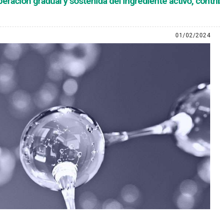
beración gradual y sostenida del ingrediente activo, cont
01/02/2024