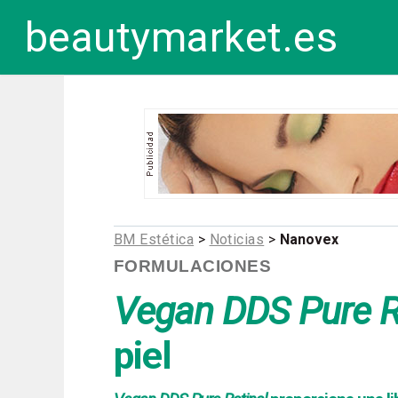
beautymarket.es
BM Estética
>
Noticias
>
Nanovex
FORMULACIONES
Vegan DDS Pure R
piel