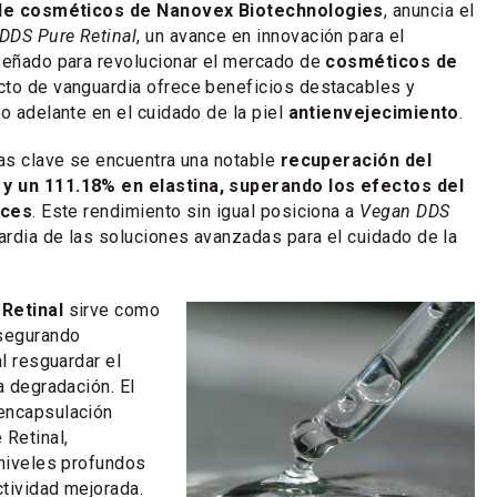
n de cosméticos de Nanovex Biotechnologies
, anuncia el
DDS Pure Retinal
, un avance en innovación para el
señado para revolucionar el mercado de
cosméticos de
cto de vanguardia ofrece beneficios destacables y
to adelante en el cuidado de la piel
antienvejecimiento
.
cas clave se encuentra una notable
recuperación del
y un 111.18% en elastina, superando los efectos del
eces
. Este rendimiento sin igual posiciona a
Vegan DDS
ardia de las soluciones avanzadas para el cuidado de la
 Retinal
sirve como
asegurando
al resguardar el
a degradación. El
encapsulación
 Retinal,
 niveles profundos
ctividad mejorada.