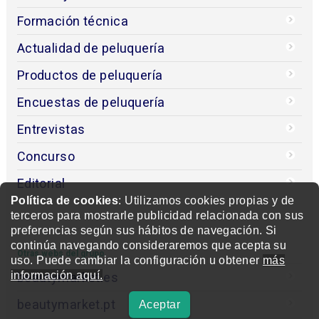
Formación técnica
Actualidad de peluquería
Productos de peluquería
Encuestas de peluquería
Entrevistas
Concurso
Editorial
Política de cookies
: Utilizamos cookies propias y de
terceros para mostrarle publicidad relacionada con sus
preferencias según sus hábitos de navegación. Si
continúa navegando consideraremos que acepta su
Otras webs del grupo
uso. Puede cambiar la configuración u obtener
más
información aquí.
beautymarket.es
beautymarket.pt
Aceptar